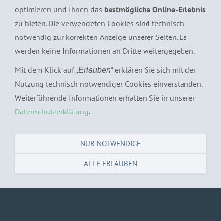
optimieren und Ihnen das
bestmögliche Online-Erlebnis
Klicken Sie auf die Personen oder Links für weitere
zu bieten. Die verwendeten Cookies sind technisch
Informationen und zur
Online-Terminvereinbarung
.
notwendig zur korrekten Anzeige unserer Seiten. Es
Online-Termine in der
Privatsprechstunde finden Sie hier
.
werden keine Informationen an Dritte weitergegeben.
Mit dem Klick auf
erklären Sie sich mit der
„Erlauben“
Nutzung technisch notwendiger Cookies einverstanden.
Weiterführende Informationen erhalten Sie in unserer
Datenschutzerklärung
.
NUR NOTWENDIGE
ALLE ERLAUBEN
© 2019 Kardiologie im Gundlach-Carré | Ravensberger
Straße 10H | 33602 Bielefeld | T.: 0521-132099 | FAX:
0521-132075 |
IMPRESSUM
und