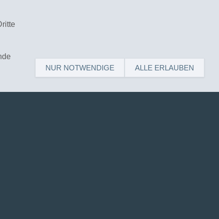
ritte
nde
is
NUR NOTWENDIGE
ALLE ERLAUBEN
21-132075 |
IMPRESSUM
und