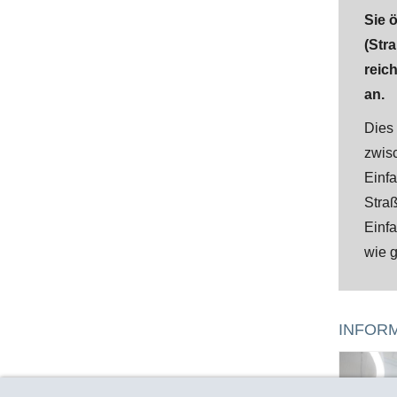
Sie ö
(Str
reich
an.
Dies 
zwis
Einf
Stra
Einfa
wie 
INFORM