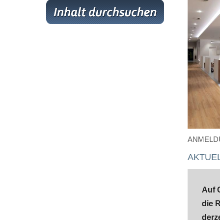
ANMELD
AKTUE
Auf 
die 
derze